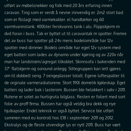
utført av møbelsnekker og folk med 20 års erfaring innen
caravan. Ting som er verdt å nevne innvendig er. 2m2 stort bad
som er flislagt med varmekabler. el handtørker og 60
varmtvannstank. 400liter ferskvanns tank i alu. Flippskjerm m
dvd foran i buss. Tak er byttet ut til caravantak m spotter. Fremre
del av buss har spotter på 24v mens bodelområde har 12v
spotter med dimmer. Bodels område har eget 12v system med
eget batteri som lades av dynamo under kjøring og av 220v når
man har landstrøm/agregat tilkoblet. Skinnsofa i bakenden med
37″ flatskjerm og soround anlegg. Sittegruppen kan lett gjøres
om til dobbelt seng. 7 sengeplasser totalt. Egene luftespalter til
de orginale varmeradiatorene. Stort 190l dometik kjøleskap. Eget
batteri og lader bak i lasterom. Bussen ble helakkert i sølv i 2011.
Rutene er sotet av hurtigruta bilglass. Resten er foliert med sort
folie av proff firma. Bussen har også veldig bra dekk og nye
hjulkapsler. Endel teknisk er også byttet. Service ble utført
sammen med eu kontroll hos E18 i september 2011 og 2012.
Ekstralys og de fleste utvendige lys er nytt 2011. Buss har vært