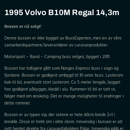
1995 Volvo B10M Regal 14,3m
Bussen er nå solgt!
Denne bussen er ikke bygget av BussExperten, men en av våre
samarbeidspartnere/leverandører av caravanprodukter.
Motorsport – Band – Camping buss selges, bygget i 2011.
Bussen har tidligere gått som Norges-Express buss i sogn og
fjordane. Bussen er godkjent ombygd til 10 seter buss. Lasterom
bak til bil, eventuelt stort lasterom. Ca 5 meter lengde, bygget
hos godkjent påbygger, kledd i alu. Rammen til bil er tatt ut,
følger med om ønskelig. Det er mange muligheter til endringer i
dette rommet.
Bussen er av typen vip, der setene er hele 60cm brede 2×1 i
bredde. Disse er trekt om i ekte skinn. Innvendig i bussen er alt
nytt hentet direkte fra caravanfabrikken Polar. Innvendig jobb er