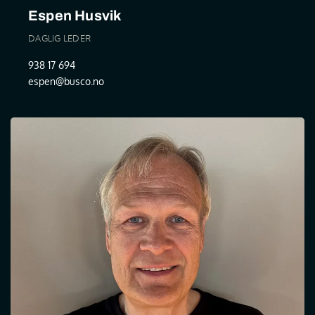
Espen Husvik
DAGLIG LEDER
938 17 694
espen@busco.no