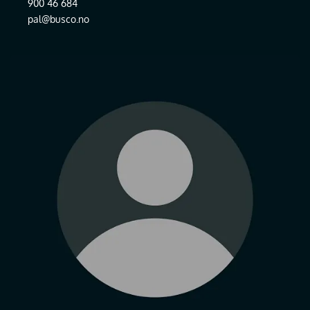
900 46 684
pal@busco.no