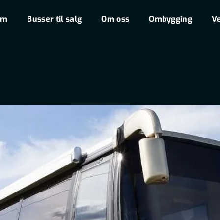
em
Busser til salg
Om oss
Ombygging
Ve