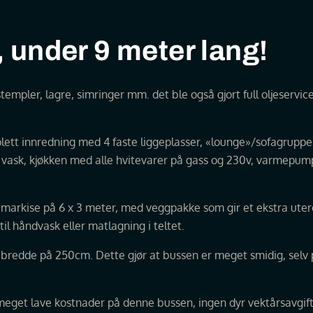
under 9 meter lang!
empler, lagre, simringer mm. det ble også gjort full oljeservice 
plett innredning med 4 faste liggeplasser, «lounge»/sofagrupp
og vask, kjøkken med alle hvitevarer på gass og 230v, varmepum
r markise på 6 x 3 meter, med veggpakke som gir et ekstra ute
til håndvask eller matlagning i teltet.
l bredde på 250cm. Dette gjør at bussen er meget smidig, selv
i meget lave kostnader på denne bussen, ingen dyr vektårsavgift -