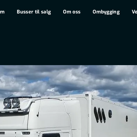
em
Busser til salg
Om oss
Ombygging
Ve