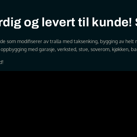
dig og levert til kunde!
både som modifiserer av tralla med taksenking, bygging av helt n
g oppbygging med garasje, verksted, stue, soverom, kjøkken, b
d!