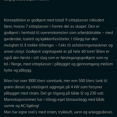
Konseptbilen er godkjent med totalt 9 sitteplasser inkludert
fører, hvorav 7 sitteplasser i fremre del av skapet. Den er
godkjent i henhold til overenskomsten som arbeidsbrakke – med
garderobe, toalett og kjøkkenfasiliteter. I tillegg har den
mulighet til å trekke tilhenger – f.eks til asfalteringsmaskiner og
annet utstyr. Godkjent vogntogvekt er på hele 60 tonn! Bilen er
også den første i sitt slag som er førstegangsgodkjent som ny
bil i Norge, med sitteplasser i påbygget og gjennomgang mellom
hytte og påbygg.
Bilen har over 1000 liters vanntank, mer enn 500 liters tank til
grønn diesel og intelligent aggregat på 4 kW som forsyner
påbygget med strøm. Det gir tilgang på både 12 og 230 volt.
Mannskapsrommet har i tillegg eget klimaanlegg med både
varme og AC/kjøling!
Man har egne reel’s med strøm, trykkluft, vann og anleggsdiesel,