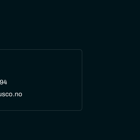
694
usco.no