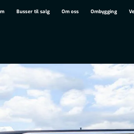
em
Busser til salg
Om oss
Ombygging
Ve