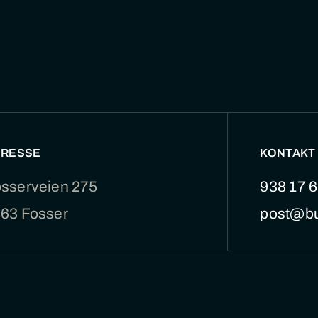
DRESSE
KONTAKT
sserveien 275
938 17 
63 Fosser
post@b