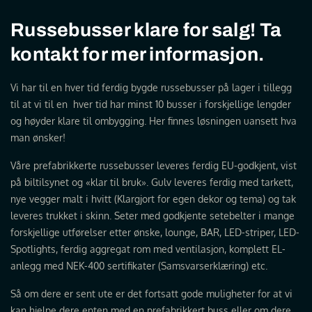
Russebusser klare for salg! Ta
kontakt for mer informasjon.
Vi har til en hver tid ferdig bygde russebusser på lager i tillegg
til at vi til en hver tid har minst 10 busser i forskjellige lengder
og høyder klare til ombygging. Her finnes løsningen uansett hva
man ønsker!
Våre prefabrikkerte russebusser leveres ferdig EU-godkjent, vist
på biltilsynet og «klar til bruk». Gulv leveres ferdig med tarkett,
nye vegger malt i hvitt (Klargjort for egen dekor og tema) og tak
leveres trukket i skinn. Seter med godkjente setebelter i mange
forskjellige utførelser etter ønske, lounge, BAR, LED-striper, LED-
Spotlights, ferdig aggregat rom med ventilasjon, komplett EL-
anlegg med NEK-400 sertifikater (Samsvarserklæring) etc.
Så om dere er sent ute er det fortsatt gode muligheter for at vi
kan hjelpe dere enten med en prefabrikkert buss eller om dere